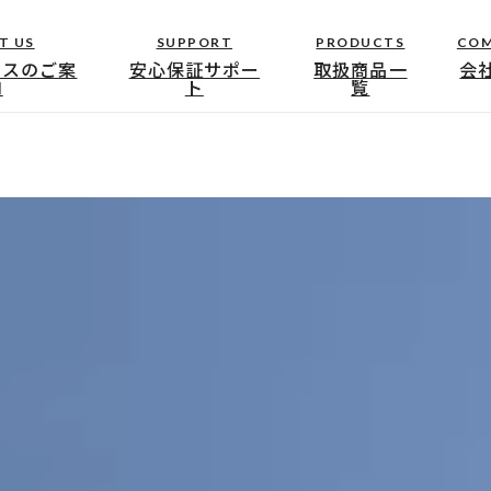
T US
SUPPORT
PRODUCTS
CO
ースのご案
安心保証サポー
取扱商品一
会
内
ト
覧